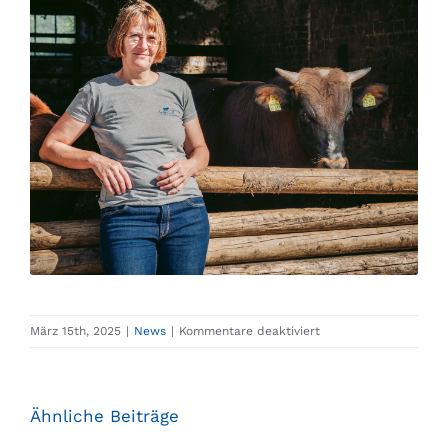
für
März 15th, 2025
|
News
|
Kommentare deaktiviert
Weltfrauentag
Ähnliche Beiträge