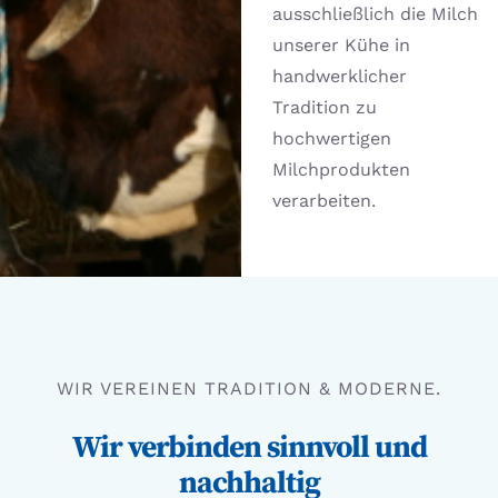
ausschließlich die Milch
unserer Kühe in
handwerklicher
Tradition zu
hochwertigen
Milchprodukten
verarbeiten.
WIR VEREINEN TRADITION & MODERNE.
Wir verbinden sinnvoll und
nachhaltig