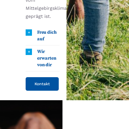
vom
Mittelgebirgsklima
geprägt ist.
Freu dich
auf
Wir
erwarten
von dir
Kontakt