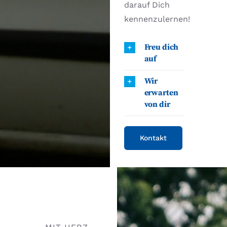
darauf Dich
kennenzulernen!
Freu dich
auf
Wir
erwarten
von dir
Kontakt