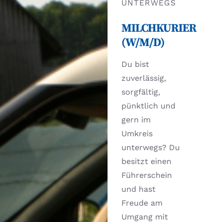
UNTERWEGS
MILCHKURIER
(W/M/D)
Du bist
zuverlässig,
sorgfältig,
pünktlich und
gern im
Umkreis
unterwegs? Du
besitzt einen
Führerschein
und hast
Freude am
Umgang mit