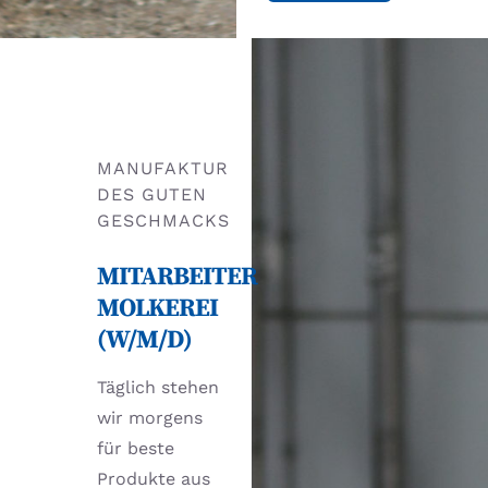
MANUFAKTUR
DES GUTEN
GESCHMACKS
MITARBEITER
MOLKEREI
(W/M/D)
Täglich stehen
wir morgens
für beste
Produkte aus