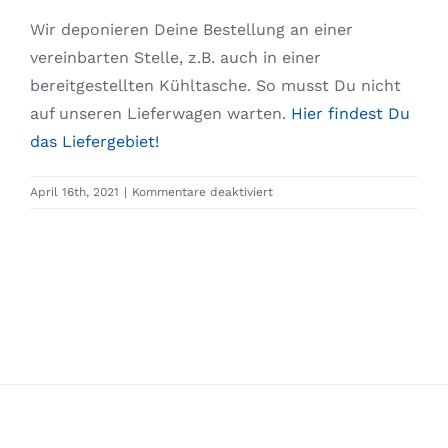
Wir deponieren Deine Bestellung an einer
vereinbarten Stelle, z.B. auch in einer
bereitgestellten Kühltasche. So musst Du nicht
auf unseren Lieferwagen warten.
Hier findest Du
das Liefergebiet!
für
April 16th, 2021
|
Kommentare deaktiviert
Wann
und
wohin
wird
geliefert?