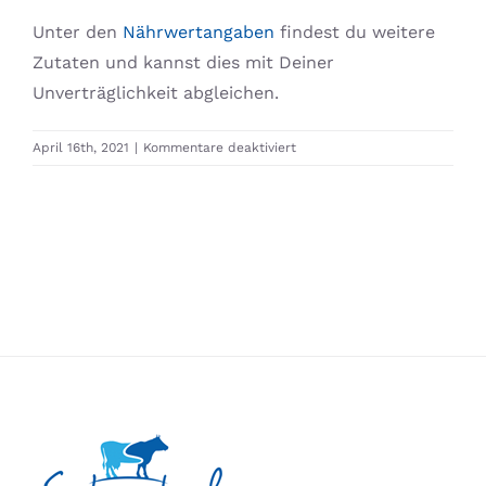
Unter den
Nährwertangaben
findest du weitere
Zutaten und kannst dies mit Deiner
Unverträglichkeit abgleichen.
für
April 16th, 2021
|
Kommentare deaktiviert
Was
ist
wenn
ich
eine
Unverträglichkeit
habe?