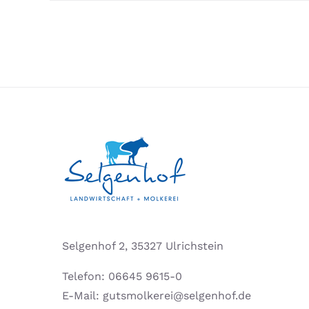
Die
artenreichste
Bergmähwiese
Selgenhof 2, 35327 Ulrichstein
Telefon:
06645 9615-0
E-Mail:
gutsmolkerei@selgenhof.de