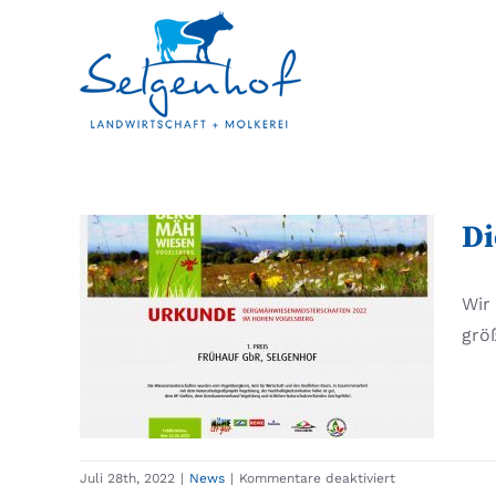
Zum
Inhalt
springen
Di
Wir
Die artenreichste
grö
Bergmähwiese
News
für
Juli 28th, 2022
|
News
|
Kommentare deaktiviert